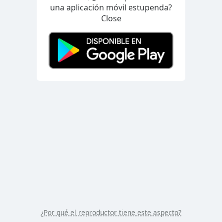
/
una aplicación móvil estupenda?
Duration
-:-
Close
Loaded
:
0.00%
Stream
Type
LIVE
Seek to
live,
currently
behind
live
LIVE
Remaining
Time
-
-:-
1x
Playback
Rate
Chapters
Chapters
¿Por qué el reproductor tiene este aspecto?